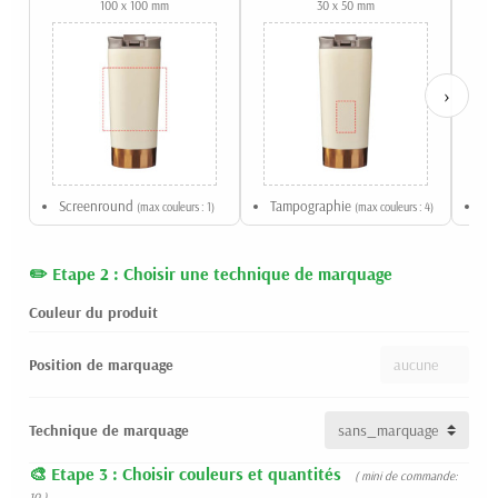
100 x 100 mm
30 x 50 mm
›
Screenround
Tampographie
Gr
(max couleurs : 1)
(max couleurs : 4)
Etape 2 : Choisir une technique de marquage
Couleur du produit
Position de marquage
Technique de marquage
Etape 3 : Choisir couleurs et quantités
( mini de commande:
10 )