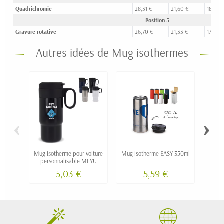
Quadrichromie
28,31 €
21,60 €
18,20 
Position 5
Gravure rotative
26,70 €
21,33 €
17,80 
Autres idées de Mug isothermes
‹
›
Mug isotherme pour voiture
Mug isotherme EASY 350ml
Gobe
personnalisable MEYU
300 m
5,03 €
5,59 €