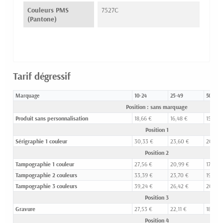
Couleurs PMS
7527C
(Pantone)
Tarif dégressif
Marquage
10-24
25-49
50-99
Position : sans marquage
Produit sans personnalisation
18,66 €
16,48 €
15,10 €
Position 1
Sérigraphie 1 couleur
30,33 €
23,60 €
20,03 
Position 2
Tampographie 1 couleur
27,56 €
20,99 €
17,96 €
Tampographie 2 couleurs
33,39 €
23,70 €
19,48 
Tampographie 3 couleurs
39,24 €
26,42 €
20,95 
Position 3
Gravure
27,53 €
22,11 €
18,59 
Position 4