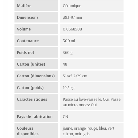
Matière
Céramique
Dimensions
ø83×97 mm
Volume
0.0668508
Contenance
300 ml
Poids net
360 g
Carton (unités)
48
Carton (dimensions)
51×45.2×29 cm
Carton (poids)
19.5 kg
Caractéristiques
Passe au lave-vaisselle: Oui, Passe
au micro-ondes: Oui
Pays de fabrication
CN
Couleurs
jaune, orange, rouge, bleu, vert
disponibles
citron, noir, gris