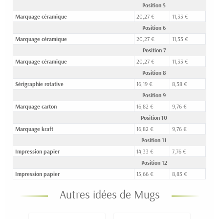
Position 5
Marquage céramique
20,27 €
11,33 €
7,87
Position 6
Marquage céramique
20,27 €
11,33 €
7,87
Position 7
Marquage céramique
20,27 €
11,33 €
7,87
Position 8
Sérigraphie rotative
16,19 €
8,38 €
5,70
Position 9
Marquage carton
16,82 €
9,76 €
6,89
Position 10
Marquage kraft
16,82 €
9,76 €
6,89
Position 11
Impression papier
14,33 €
7,76 €
5,37
Position 12
Impression papier
15,66 €
8,83 €
6,18
Autres idées de Mugs