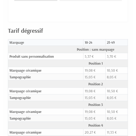
Tarif dégressif
Marquage
10-24
25-49
50-9
Position : sans marquage
Produit sans personnalisation
5,37 €
3,70 €
3,12
Position 1
Marquage céramique
19,08 €
10,50 €
7,18
Tampographie
15,03 €
8,05 €
5,56
Position 2
Marquage céramique
19,08 €
10,50 €
7,18
Tampographie
15,03 €
8,05 €
5,56
Position 3
Marquage céramique
19,08 €
10,50 €
7,18
Tampographie
15,03 €
8,05 €
5,56
Position 4
Marquage céramique
20,27 €
11,33 €
7,87