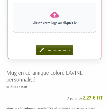
Glissez votre logo ou
cliquez ici
brush
Créer ma maquette
Mug en céramique coloré LAVINE
personnalisé
Référence :
3530
2.27 € HT
A partir de
Mug en céramique
coloré de 300 ml, adapté à la communication