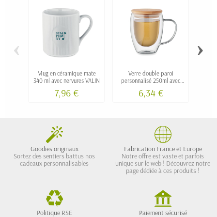
‹
›
Mug en céramique mate
Verre double paroi
Mug e
340 ml avec nervures VALIN
personnalisé 250ml avec
couvercle bambou MIRA
7,96 €
6,34 €
Goodies originaux
Fabrication France et Europe
Sortez des sentiers battus nos
Notre offre est vaste et parfois
cadeaux personnalisables
unique sur le web ! Découvrez notre
page dédiée à ces produits !
Politique RSE
Paiement sécurisé