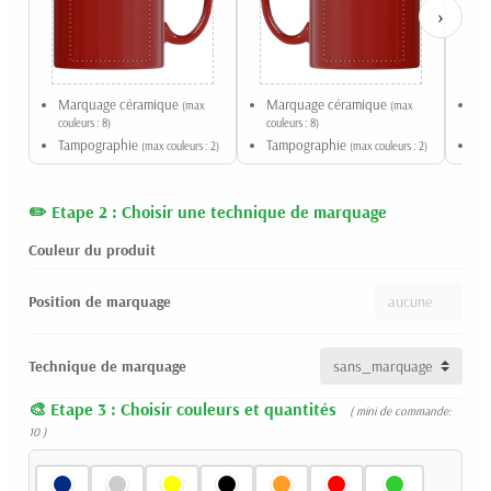
›
Marquage céramique
Marquage céramique
Ma
(max
(max
couleurs : 8)
couleurs : 8)
coul
Tampographie
Tampographie
Ta
(max couleurs : 2)
(max couleurs : 2)
Etape 2 : Choisir une technique de marquage
Couleur du produit
Position de marquage
Technique de marquage
Etape 3 : Choisir couleurs et quantités
( mini de commande:
10 )