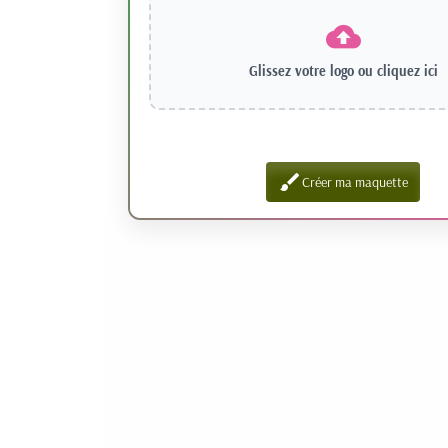
Glissez votre logo ou
cliquez ici
brush
Créer ma maquette