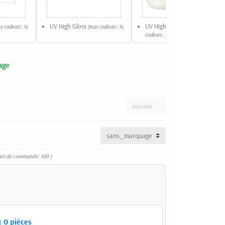
UV High Gloss
UV High Gloss - Flex
x couleurs : 4)
(max couleurs : 4)
(max
couleurs : 2)
age
ini de commande: 100 )
:
0
pièces