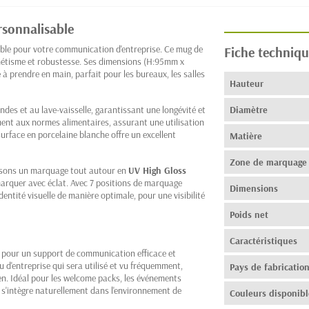
rsonnalisable
ble pour votre communication d'entreprise. Ce mug de
Fiche techniqu
sthétisme et robustesse. Ses dimensions (H:95mm x
à prendre en main, parfait pour les bureaux, les salles
Hauteur
des et au lave-vaisselle, garantissant une longévité et
Diamètre
ment aux normes alimentaires, assurant une utilisation
surface en porcelaine blanche offre un excellent
Matière
Zone de marquage
osons un marquage tout autour en
UV High Gloss
marquer avec éclat. Avec 7 positions de marquage
Dimensions
identité visuelle de manière optimale, pour une visibilité
Poids net
Caractéristiques
r pour un support de communication efficace et
u d'entreprise qui sera utilisé et vu fréquemment,
Pays de fabricatio
en. Idéal pour les welcome packs, les événements
l s'intègre naturellement dans l'environnement de
Couleurs disponibl