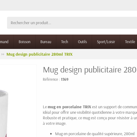
rmand
Boisson
Bureau
Tech
Outils
Sport/Loisir
Textile
Mug design publicitaire 280ml TRIX
Mug design publicitaire 28
Référence :
1569
Le
mug en porcelaine
TRIX
est un support de communic
idéal pour offrir une visibilité quotidienne à votre mar
Robuste et pratique, ce mug est conçu pour résister à u
à votre image.
Mug en porcelaine de qualité supérieure, 280ml