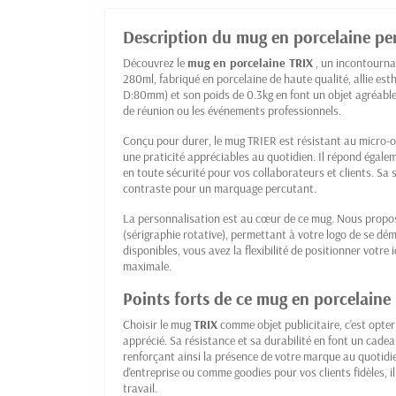
Description du mug en porcelaine pe
Découvrez le
mug en porcelaine
TRIX
, un incontourna
280ml, fabriqué en porcelaine de haute qualité, allie e
D:80mm) et son poids de 0.3kg en font un objet agréable 
de réunion ou les événements professionnels.
Conçu pour durer, le mug TRIER est résistant au micro-on
une praticité appréciables au quotidien. Il répond égale
en toute sécurité pour vos collaborateurs et clients. Sa 
contraste pour un marquage percutant.
La personnalisation est au cœur de ce mug. Nous prop
(sérigraphie rotative), permettant à votre logo de se dé
disponibles, vous avez la flexibilité de positionner votre 
maximale.
Points forts de ce mug en porcelaine
Choisir le mug
TRIX
comme objet publicitaire, c'est opte
apprécié. Sa résistance et sa durabilité en font un cadea
renforçant ainsi la présence de votre marque au quotidi
d'entreprise ou comme goodies pour vos clients fidèles, i
travail.