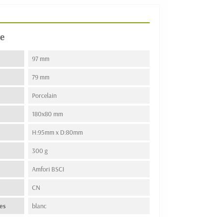
e
97 mm
79 mm
Porcelain
180x80 mm
H:95mm x D:80mm
300 g
Amfori BSCI
n
CN
es
blanc