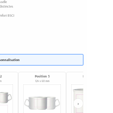
selle
distinctes
mfori BSCI
sonnalisation
 2
Position 3
Position 4
mm
124 x 60 mm
40 x 60 mm
›