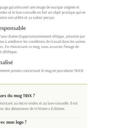
marquage garantissent une image de marque soignée et
ndes et le lave-vaisselle en fait un objet pratique qui ne
nsi son utilité et sa valeur perçue.
esponsable
d'une chaîne d'approvisionnement éthique, attestée par
 vise à améliorer les conditions de travail dans les usines
s. En choisissant ce mug, vous associez l'image de
t d'éthique.
nalisé
emment posées concernant le mug en porcelaine TRIER
iques du mug
TRIX
?
istant au micro-ondes et au lave-vaisselle. Il est
avec des dimensions de H:95mm x D:80mm.
ec mon logo ?