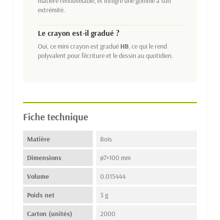
matière renouvelable, et intègre une gomme à son
extrémité.
Le crayon est-il gradué ?
Oui, ce mini crayon est gradué
HB
, ce qui le rend
polyvalent pour l'écriture et le dessin au quotidien.
Fiche technique
Matière
Bois
Dimensions
ø7×100 mm
Volume
0.015444
Poids net
3 g
Carton (unités)
2000