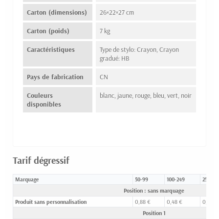
Carton (dimensions)
26×22×27 cm
Carton (poids)
7 kg
Caractéristiques
Type de stylo: Crayon, Crayon
gradué: HB
Pays de fabrication
CN
Couleurs
blanc, jaune, rouge, bleu, vert, noir
disponibles
Tarif dégressif
Marquage
50-99
100-249
250-49
Position : sans marquage
Produit sans personnalisation
0,88 €
0,48 €
0,23 €
Position 1