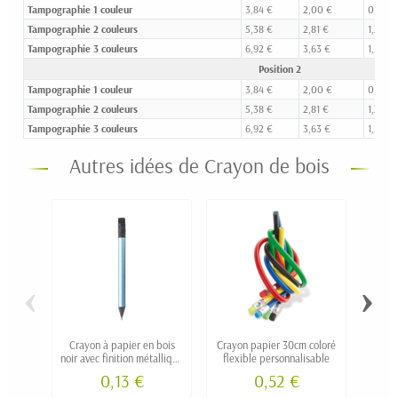
Tampographie 1 couleur
3,84 €
2,00 €
0,81 €
Tampographie 2 couleurs
5,38 €
2,81 €
1,20 €
Tampographie 3 couleurs
6,92 €
3,63 €
1,58 €
Position 2
Tampographie 1 couleur
3,84 €
2,00 €
0,81 €
Tampographie 2 couleurs
5,38 €
2,81 €
1,20 €
Tampographie 3 couleurs
6,92 €
3,63 €
1,58 €
Autres idées de Crayon de bois
‹
›
Crayon à papier en bois
Crayon papier 30cm coloré
Mini 
noir avec finition métallique
flexible personnalisable
r
MUSA version mini
0,13 €
0,52 €
personnalisable