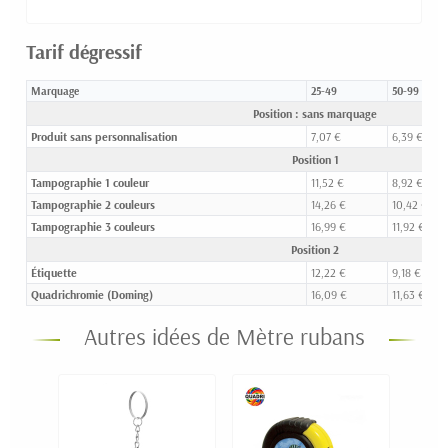
Tarif dégressif
Marquage
25-49
50-99
Position : sans marquage
Produit sans personnalisation
7,07 €
6,39 €
Position 1
Tampographie 1 couleur
11,52 €
8,92 €
Tampographie 2 couleurs
14,26 €
10,42 €
Tampographie 3 couleurs
16,99 €
11,92 €
Position 2
Étiquette
12,22 €
9,18 €
Quadrichromie (Doming)
16,09 €
11,63 €
Autres idées de Mètre rubans