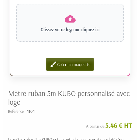
Glissez votre logo ou
cliquez ici
brush
Créer ma maquette
Mètre ruban 5m KUBO personnalisé avec
logo
Référence :
4104
5.46 € HT
A partir de
Le mètre ruban 5m KUBO est un outil de mesure pratique doté d'un