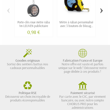
‹
›
Porte-clés roue mètre ruba
Mètre à ruban personnalisé
Mètre
1m LEUVEN publicitaire
avec 3 boutons de blocage
avec 
en 3m, 5m, 8m et 10m
0,98 €
Goodies originaux
Fabrication France et Europe
Sortez des sentiers battus nos
Notre offre est vaste et parfois
cadeaux personnalisables
unique sur le web ! Découvrez notre
page dédiée à ces produits !
Politique RSE
Paiement sécurisé
Découvrez un choix incroyable de
Par carte avec le CIC, par virement
produits écoresponsables
bancaire, ou avec notre compte
CHORUS PRO pour les
administrations