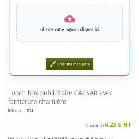
Glissez votre logo ou
cliquez ici
brush
Créer ma maquette
Lunch box publicitaire CAESAR avec
fermeture charnière
Référence :
1721
4.23 € HT
A partir de
Optez pour la
lunch box CAESAR personnalisable
, un objet