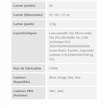
Carton (unités)
50
Carton (dimensions)
45 × 60 × 32 cm
Carton (poids)
12 kg
Caractéristiques
Lave-vaisselle: Oui, Micro-ondes:
Oui, Prix abordable: No, Code
statistique (HS):
3924100090000000000000,
Green Points: 8 points, Empreinte
carbone: 0.932298050870581 kg
CO₂
Pays de fabrication
CHINE
Couleurs
Blanc, Rouge, Bleu, Noir
disponibles
Couleurs PMS
186C, 286C
(Pantone)