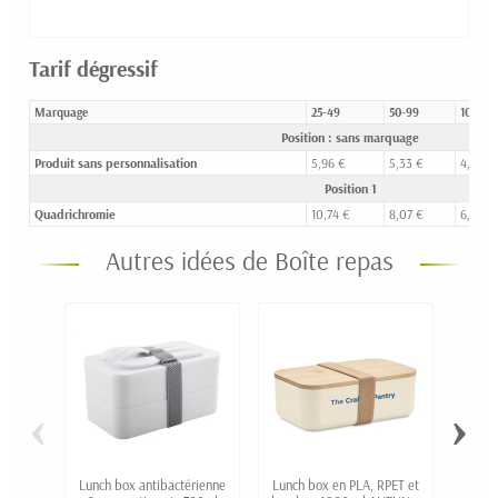
Tarif dégressif
Marquage
25-49
50-99
100-24
Position : sans marquage
Produit sans personnalisation
5,96 €
5,33 €
4,82 €
Position 1
Quadrichromie
10,74 €
8,07 €
6,47 €
Autres idées de Boîte repas
‹
›
Lunch box antibactérienne
Lunch box en PLA, RPET et
Gra