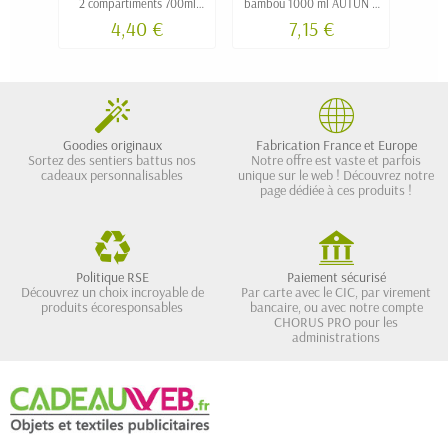
2 compartiments 700ml
bambou 1000 ml AUTUN à
p
VIENNA personnalisable
personnaliser
4,40 €
7,15 €
Goodies originaux
Fabrication France et Europe
Sortez des sentiers battus nos
Notre offre est vaste et parfois
cadeaux personnalisables
unique sur le web ! Découvrez notre
page dédiée à ces produits !
Politique RSE
Paiement sécurisé
Découvrez un choix incroyable de
Par carte avec le CIC, par virement
produits écoresponsables
bancaire, ou avec notre compte
CHORUS PRO pour les
administrations