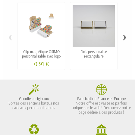
‹
›
Clip magnétique OSIMO
Pin's personnalisé
Set d
personnalisable avec logo
rectangulaire
0,91 €
Goodies originaux
Fabrication France et Europe
Sortez des sentiers battus nos
Notre offre est vaste et parfois
cadeaux personnalisables
unique sur le web ! Découvrez notre
page dédiée à ces produits !