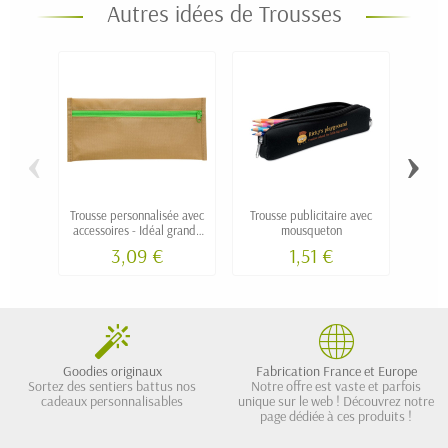
Autres idées de Trousses
‹
›
Trousse personnalisée avec
Trousse publicitaire avec
Trou
accessoires - Idéal grande
mousqueton
quantité
3,09 €
1,51 €
Goodies originaux
Fabrication France et Europe
Sortez des sentiers battus nos
Notre offre est vaste et parfois
cadeaux personnalisables
unique sur le web ! Découvrez notre
page dédiée à ces produits !