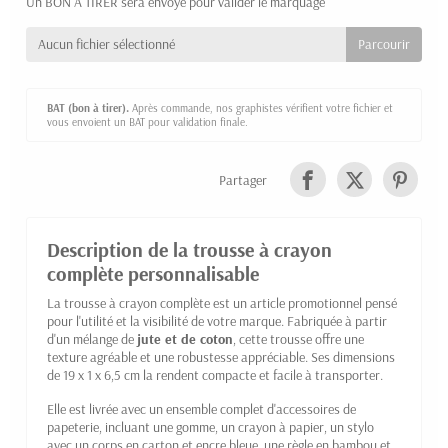
Un BON À TIRER sera envoyé pour valider le marquage
Aucun fichier sélectionné
BAT (bon à tirer).
Après commande, nos graphistes vérifient votre fichier et
vous envoient un BAT pour validation finale.
Partager
Description de la trousse à crayon
complète personnalisable
La trousse à crayon complète est un article promotionnel pensé
pour l'utilité et la visibilité de votre marque. Fabriquée à partir
d'un mélange de
jute et de coton
, cette trousse offre une
texture agréable et une robustesse appréciable. Ses dimensions
de 19 x 1 x 6,5 cm la rendent compacte et facile à transporter.
Elle est livrée avec un ensemble complet d'accessoires de
papeterie, incluant une gomme, un crayon à papier, un stylo
avec un corps en carton et encre bleue, une règle en bambou et