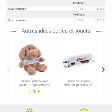
Position 1
Quadrichromie
1,76 €
1,02 €
Position 2
Quadrichromie
1,76 €
1,02 €
Autres idées de Jeu et jouets
‹
›
Chien en peluche avec
Camion de livraison
puzz
sweat KOFA personnalisé
miniature personnalisé
p
3,78 €