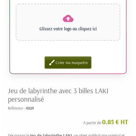
Glissez votre logo ou
cliquez ici
brush
Créer ma maquette
Jeu de labyrinthe avec 3 billes LAKI
personnalisé
Référence :
4029
0.85 € HT
A partir de
Découvrez le
jeu de labyrinthe LAKI
, un objet publicitaire original et