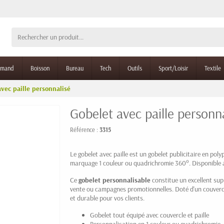
rmand
Boisson
Bureau
Tech
Outils
Sport/Loisir
Textile
vec paille personnalisé
Gobelet avec paille personn
Référence :
3315
Le gobelet avec paille est un gobelet publicitaire en pol
marquage 1 couleur ou quadrichromie 360°. Disponible ave
Ce
gobelet personnalisable
constitue un excellent su
vente ou campagnes promotionnelles. Doté d'un couvercle e
et durable pour vos clients.
Gobelet tout équipé avec couvercle et paille