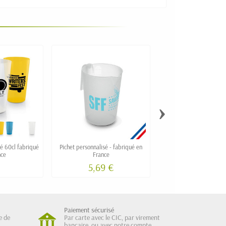
›
é 60cl fabriqué
Pichet personnalisé - fabriqué en
Gobelet réutilisable pe
nce
France
20cl
5,69 €
Paiement sécurisé
e de
Par carte avec le CIC, par virement
bancaire, ou avec notre compte