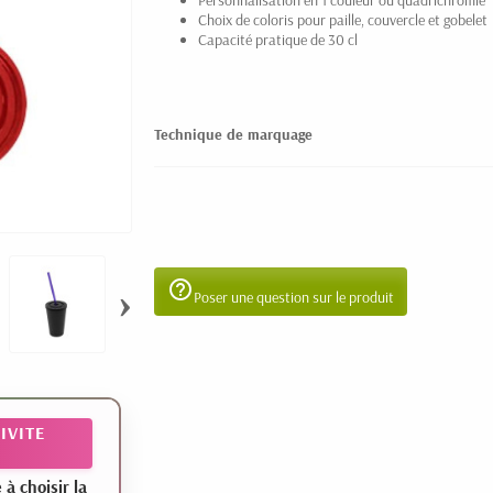
Personnalisation en 1 couleur ou quadrichromie
Choix de coloris pour paille, couvercle et gobelet
Capacité pratique de 30 cl
Technique de marquage
help_outline
›
Poser une question sur le produit
IVITE
 choisir la