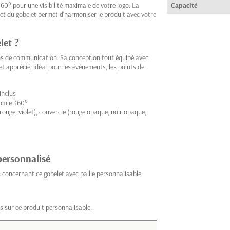
0° pour une visibilité maximale de votre logo. La
Capacité
cle et du gobelet permet d'harmoniser le produit avec votre
let ?
ns de communication. Sa conception tout équipé avec
 et apprécié, idéal pour les événements, les points de
inclus
romie 360°
, rouge, violet), couvercle (rouge opaque, noir opaque,
personnalisé
 concernant ce gobelet avec paille personnalisable.
s sur ce produit personnalisable.