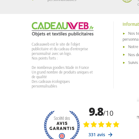
Informat
Nos t
personnal
Cadeauweb est le site de l'objet
Notre
publicitaire et du cadeau d'entreprise
personnalisé avec un logo.
Nos dé
Nos points forts :
Suivi
De nombreux goodies Made in France
Un grand nombre de produits uniques et
de qualité
Des cadeaux écologiques
personnalisables