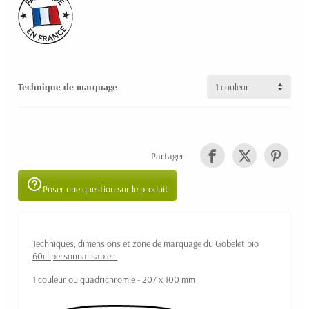
Technique de marquage
Partager
help_outline
Poser une question sur le produit
Techniques, dimensions et zone de marquage du Gobelet bio
60cl personnalisable :
1 couleur ou quadrichromie - 207 x 100 mm