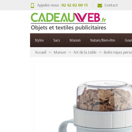
Appelez-nous :
02 42 02 00 15
Contact
Stylos
Sacs
Maison
Nature/Bien-être
Gou
Accueil
Maison
Art de la table
Boîte repas pers