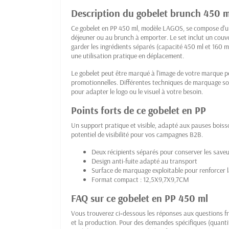
Description du gobelet brunch 450 m
Ce gobelet en PP 450 ml, modèle LAGOS, se compose d'un 
déjeuner ou au brunch à emporter. Le set inclut un couve
garder les ingrédients séparés (capacité 450 ml et 160 ml)
une utilisation pratique en déplacement.
Le gobelet peut être marqué à l'image de votre marque p
promotionnelles. Différentes techniques de marquage son
pour adapter le logo ou le visuel à votre besoin.
Points forts de ce gobelet en PP
Un support pratique et visible, adapté aux pauses boisso
potentiel de visibilité pour vos campagnes B2B.
Deux récipients séparés pour conserver les save
Design anti-fuite adapté au transport
Surface de marquage exploitable pour renforcer la
Format compact : 12,5X9,7X9,7CM
FAQ sur ce gobelet en PP 450 ml
Vous trouverez ci‑dessous les réponses aux questions fr
et la production. Pour des demandes spécifiques (quantité