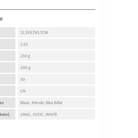
e
12,5X9,7X9,7CM
2.43
230 g
200 g
30
n
CN
es
Blanc, Petrole, Bleu Bébé
tone)
2166C, 5435C, WHITE