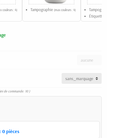
Tampographie
Tampographie
x couleurs : 4)
(max couleurs : 4)
(max couleurs : 4)
Étiquette
age
ini de commande: 10 )
:
0
pièces