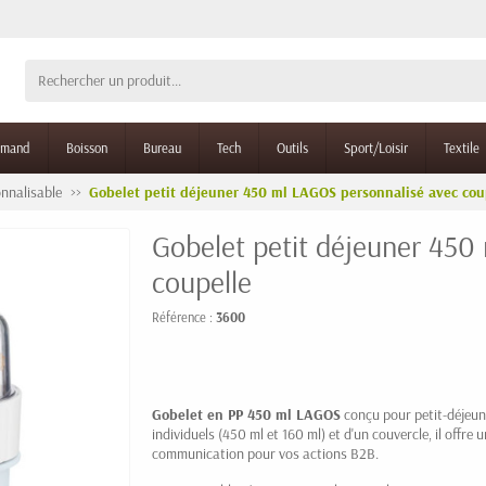
rmand
Boisson
Bureau
Tech
Outils
Sport/Loisir
Textile
onnalisable
Gobelet petit déjeuner 450 ml LAGOS personnalisé avec cou
Gobelet petit déjeuner 450
coupelle
Référence :
3600
Gobelet en PP 450 ml LAGOS
conçu pour petit-déjeun
individuels (450 ml et 160 ml) et d'un couvercle, il offre
communication pour vos actions B2B.