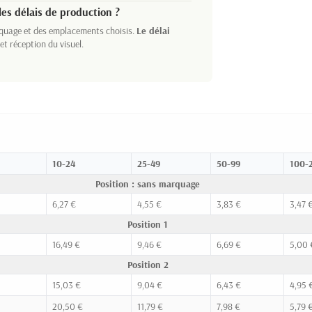
es délais de production ?
rquage et des emplacements choisis.
Le délai
et réception du visuel.
10-24
25-49
50-99
100-
Position : sans marquage
6,27 €
4,55 €
3,83 €
3,47 
Position 1
16,49 €
9,46 €
6,69 €
5,00 
Position 2
15,03 €
9,04 €
6,43 €
4,95 
20,50 €
11,79 €
7,98 €
5,79 