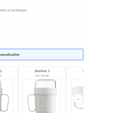
ments et techniques
sonnalisation
 2
Position 3
Position 4
m
40 x 40 mm
40 x 10 mm
›