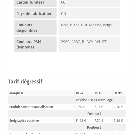
Carton (unités)
60
Pays de fabrication
CN
Couleurs
Noir, Blanc, Bleu Marine, Beige
disponibles
Couleurs PMS
296C, 468C, BLACK, WHITE
(Pantone)
Tarif dégressif
Marquage
10-24
25-49
50-99
1
Position : sans marquage
Produit sans personnalisation
4,76 €
3,13 €
2,50 €
2,
Position 1
Sérigraphie rotative
14,62 €
7,70 €
5,26 €
3
Position 2