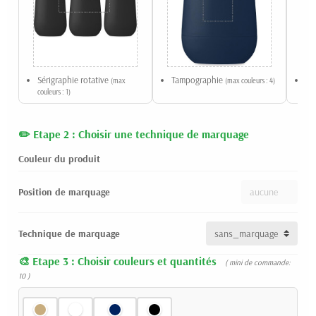
Sérigraphie rotative
Tampographie
Ta
(max
(max couleurs : 4)
couleurs : 1)
Etape 2 : Choisir une technique de marquage
Couleur du produit
Position de marquage
Technique de marquage
Etape 3 : Choisir couleurs et quantités
( mini de commande:
10 )