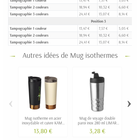
Tampographie 1 couleur
13,47 €
7,57 €
5,05 €
3
Tampographie 2 couleurs
18,94 €
10,32 €
6,60 €
4
Tampographie 3 couleurs
24,41 €
13,07 €
8,14 €
5
Position 3
Tampographie 1 couleur
13,47 €
7,57 €
5,05 €
3
Tampographie 2 couleurs
18,94 €
10,32 €
6,60 €
4
Tampographie 3 couleurs
24,41 €
13,07 €
8,14 €
5
Autres idées de Mug isothermes
‹
›
Mug isotherme en acier
Mug de voyage double
Gobe
inoxydable et cuivre KAME
paroi inox 280 ml LIMAR
PLA d
personnalisable
publicitaire
13,80 €
3,28 €