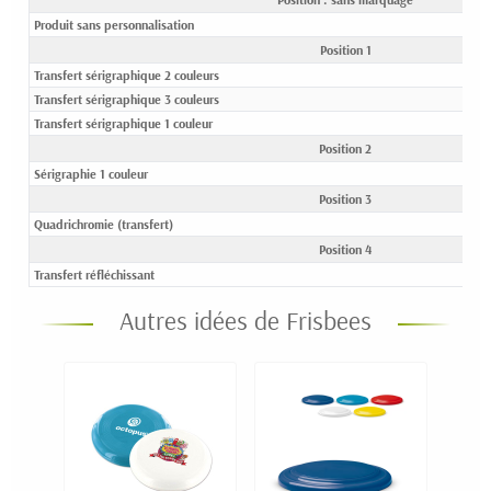
Produit sans personnalisation
0,
Position 1
Transfert sérigraphique 2 couleurs
2,
Transfert sérigraphique 3 couleurs
3,1
Transfert sérigraphique 1 couleur
2,1
Position 2
Sérigraphie 1 couleur
1,5
Position 3
Quadrichromie (transfert)
1,8
Position 4
Transfert réfléchissant
2,1
Autres idées de Frisbees