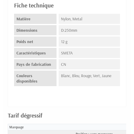
Fiche technique
Matière
Nylon, Metal
Dimensions
D:250mm
Poids net
12 g
Caractéristiques
SMETA
Pays de fabrication
CN
Couleurs
Blanc, Bleu, Rouge, Vert, Jaune
disponibles
Tarif dégressif
Marquage
25
Position : sans marquage