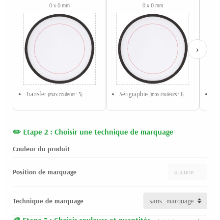
0 x 0 mm
0 x 0 mm
›
Transfer
Sérigraphie
Qu
(max couleurs : 5)
(max couleurs : 1)
Etape 2 : Choisir une technique de marquage
Couleur du produit
Position de marquage
Technique de marquage
Etape 3 : Choisir couleurs et quantités