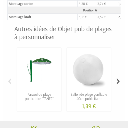
Marquage carton
4,28 €
2,74 €
1,81 €
Position 6
Marquage kraft
5,16 €
3,52 €
2,53 €
Autres idées de Objet pub de plages
à personnaliser
‹
›
Parasol de plage
Ballon de plage gonflable
Raqu
publicitaire "TANER"
40cm publicitaire
1,89 €