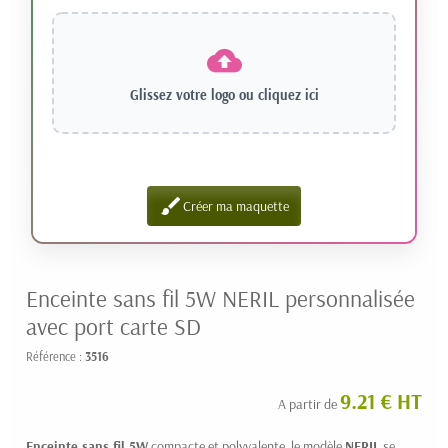
Glissez votre logo ou
cliquez ici
brush
Créer ma maquette
Enceinte sans fil 5W NERIL personnalisée
avec port carte SD
Référence :
3516
9.21 € HT
A partir de
Enceinte sans fil 5W
compacte et polyvalente, le modèle
NERIL
se