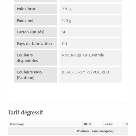
Poids brut
220 g
Poids net
120 g
Carton (unités)
50
Pays de fabrication
CN
Couleurs
Noir, Rouge, Gris, Petrole
disponibles
Couleurs PMS
BLACK, GREY, PETROL, RED
(Pantone)
Tarif dégressif
Marquage
10-24
25-49
50-99
Position : sans marquage