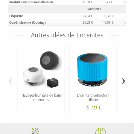
Produit sans personnalisation
13,58 €
11,43 €
10,61 
Position 1
Étiquette
24,31 €
16,34 €
13,26 
Quadrichromie (Doming)
29,21 €
19,98 €
15,55 
Autres idées de Enceintes
‹
›
Haut-parleur salle de bain
Enceinte bluetooth en
Encein
personnalisé
silicone
Essen
15,39 €