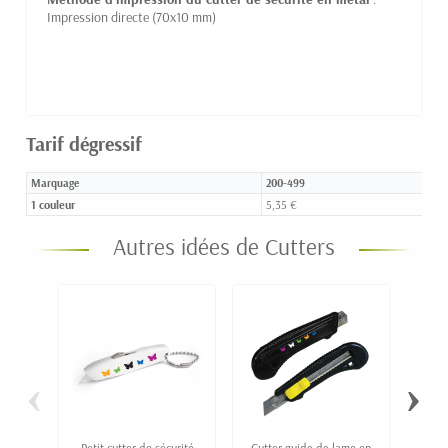
Impression directe (70x10 mm)
Tarif dégressif
Marquage
200-499
1 couleur
5,35 €
Autres idées de Cutters
‹
›
Petit cutter de sécurité
Cutter guide de lame en
Cutt