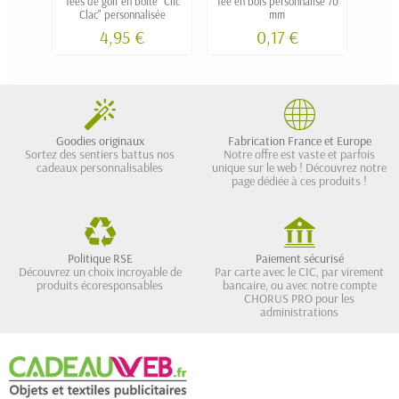
Tees de golf en boîte "Clic
Tee en bois personnalisé 70
Boite
Clac" personnalisée
mm
tees 
4,95 €
0,17 €
Goodies originaux
Fabrication France et Europe
Sortez des sentiers battus nos
Notre offre est vaste et parfois
cadeaux personnalisables
unique sur le web ! Découvrez notre
page dédiée à ces produits !
Politique RSE
Paiement sécurisé
Découvrez un choix incroyable de
Par carte avec le CIC, par virement
produits écoresponsables
bancaire, ou avec notre compte
CHORUS PRO pour les
administrations