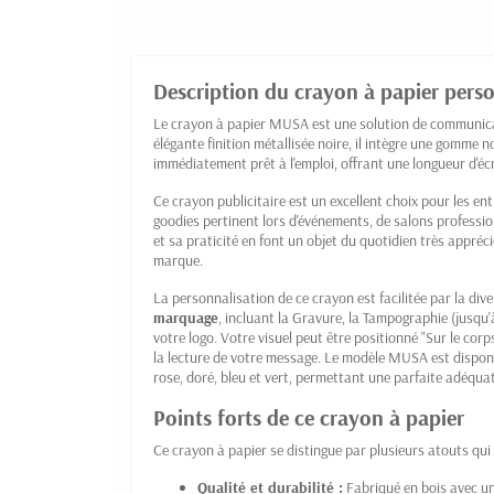
Description du crayon à papier pers
Le crayon à papier MUSA est une solution de communicat
élégante finition métallisée noire, il intègre une gomme noi
immédiatement prêt à l'emploi, offrant une longueur d'éc
Ce crayon publicitaire est un excellent choix pour les en
goodies pertinent lors d'événements, de salons professi
et sa praticité en font un objet du quotidien très appréc
marque.
La personnalisation de ce crayon est facilitée par la di
marquage
, incluant la Gravure, la Tampographie (jusqu'
votre logo. Votre visuel peut être positionné "Sur le corps
la lecture de votre message. Le modèle MUSA est dispon
rose, doré, bleu et vert, permettant une parfaite adéqua
Points forts de ce crayon à papier
Ce crayon à papier se distingue par plusieurs atouts qui e
Qualité et durabilité :
Fabriqué en bois avec une