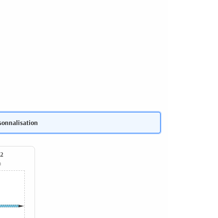
sonnalisation
 2
m