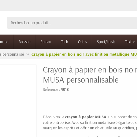
rmand
Boisson
Bureau
Tech
Outils
Sport/Loisir
Textile
s personnalisé
Crayon à papier en bois noir avec finition métallique M
Crayon à papier en bois noir
MUSA personnalisable
Référence :
4018
Découvrez le
crayon à papier
MUSA
, un support de co
votre entreprise. Avec sa finition métallisée élégante et
marquer les esprits et offrir un objet utile au quotidien,