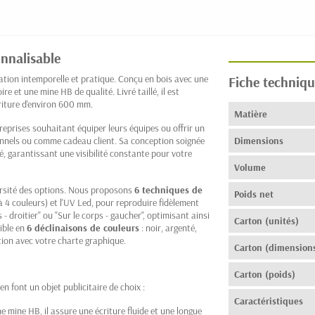
onnalisable
ion intemporelle et pratique. Conçu en bois avec une
Fiche techniqu
re et une mine HB de qualité. Livré taillé, il est
riture d'environ 600 mm.
Matière
treprises souhaitant équiper leurs équipes ou offrir un
onnels ou comme cadeau client. Sa conception soignée
Dimensions
ié, garantissant une visibilité constante pour votre
Volume
versité des options. Nous proposons
6 techniques de
Poids net
à 4 couleurs) et l'UV Led, pour reproduire fidèlement
 - droitier" ou "Sur le corps - gaucher", optimisant ainsi
Carton (unités)
ible en
6 déclinaisons de couleurs
: noir, argenté,
tion avec votre charte graphique.
Carton (dimension
Carton (poids)
n font un objet publicitaire de choix :
Caractéristiques
 mine HB, il assure une écriture fluide et une longue