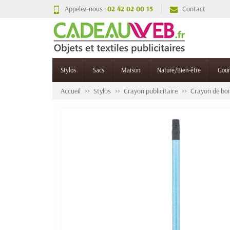
Appelez-nous :
02 42 02 00 15
Contact
Stylos
Sacs
Maison
Nature/Bien-être
Gou
Accueil
Stylos
Crayon publicitaire
Crayon de boi