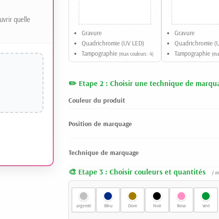
uvrir quelle
Gravure
Gravure
Quadrichromie (UV LED)
Quadrichromie (
Tampographie
Tampographie
(max couleurs : 4)
(ma
Etape 2 : Choisir une technique de marqu
Couleur du produit
Position de marquage
Technique de marquage
Etape 3 : Choisir couleurs et quantités
( m
argenté
Bleu
Dore
Noir
Rose
Vert