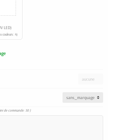
UV LED)
x couleurs : 4)
age
ini de commande: 50 )