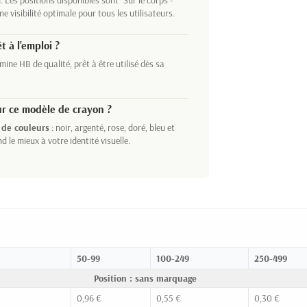
 Les positions disponibles sont "Sur le corps -
une visibilité optimale pour tous les utilisateurs.
êt à l'emploi ?
mine HB de qualité, prêt à être utilisé dès sa
ur ce modèle de crayon ?
 de couleurs
: noir, argenté, rose, doré, bleu et
d le mieux à votre identité visuelle.
50-99
100-249
250-499
Position : sans marquage
0,96 €
0,55 €
0,30 €