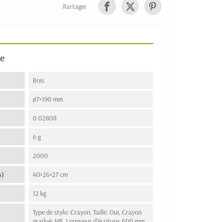
Partager
e
Bois
ø7×190 mm
0.02808
6 g
2000
s)
40×26×27 cm
12 kg
Type de stylo: Crayon, Taillé: Oui, Crayon
gradué: HB, Longueur d’écriture: 600 mm