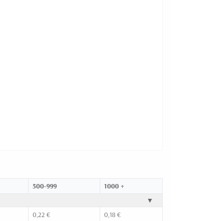
500-999
1000 +
▼
0,22 €
0,18 €