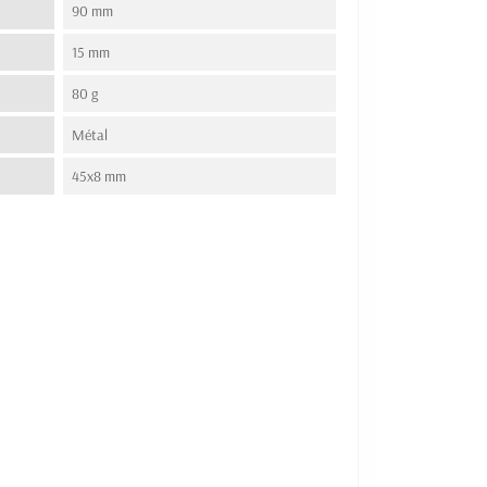
90 mm
15 mm
80 g
Métal
45x8 mm