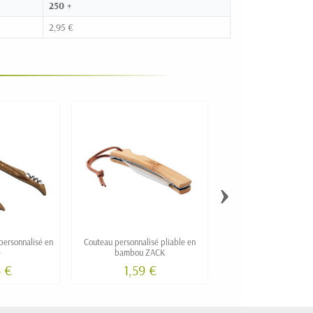
250 +
2,95 €
›
 personnalisé en
Couteau personnalisé pliable en
Pochette premium de 3 c
e
bambou ZACK
inox finition titane et boi
5 €
1,59 €
42,50 €