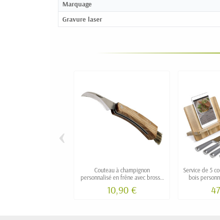
Marquage
Gravure laser
‹
Couteau à champignon
Service de 5 c
personnalisé en frêne avec brosse
bois personna
en poil de sanglier
cuisine
10,90 €
47