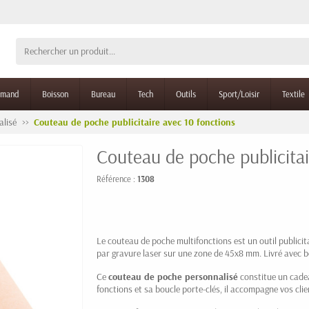
rmand
Boisson
Bureau
Tech
Outils
Sport/Loisir
Textile
lisé
Couteau de poche publicitaire avec 10 fonctions
Couteau de poche publicitai
Référence :
1308
Le couteau de poche multifonctions est un outil publicit
par gravure laser sur une zone de 45x8 mm. Livré avec b
Ce
couteau de poche personnalisé
constitue un cadea
fonctions et sa boucle porte-clés, il accompagne vos cli