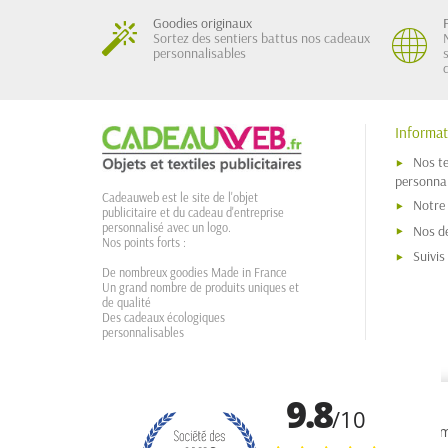
Goodies originaux
Sortez des sentiers battus nos cadeaux
personnalisables
Informat
Nos t
personnal
Cadeauweb est le site de l'objet
Notre
publicitaire et du cadeau d'entreprise
personnalisé avec un logo.
Nos dé
Nos points forts :
Suivi
De nombreux goodies Made in France
Un grand nombre de produits uniques et
de qualité
Des cadeaux écologiques
personnalisables