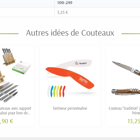
100-249
3,25 €
Autres idées de Couteaux
outeaux avec support
Tartineur personnalisé
Couteau "tradition"
lisé pour livre de
frên
 ou tablette
,90 €
13,2