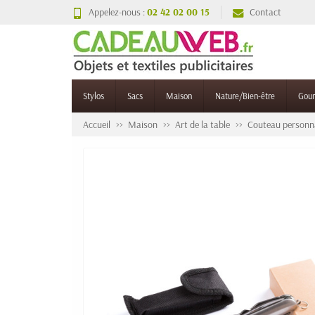
Appelez-nous :
02 42 02 00 15
Contact
Stylos
Sacs
Maison
Nature/Bien-être
Gou
Accueil
Maison
Art de la table
Couteau personna