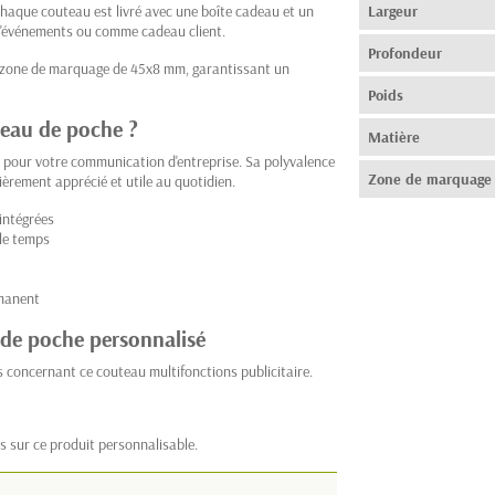
 Chaque couteau est livré avec une boîte cadeau et un
Largeur
 d'événements ou comme cadeau client.
Profondeur
ne zone de marquage de 45x8 mm, garantissant un
Poids
teau de poche ?
Matière
 pour votre communication d'entreprise. Sa polyvalence
Zone de marquage
ièrement apprécié et utile au quotidien.
intégrées
le temps
rmanent
 de poche personnalisé
 concernant ce couteau multifonctions publicitaire.
s sur ce produit personnalisable.