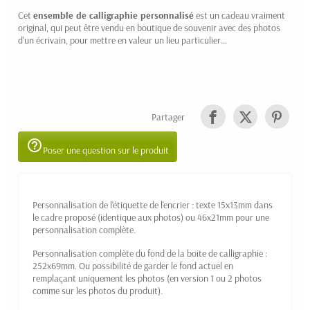
Cet
ensemble de calligraphie personnalisé
est un cadeau vraiment
original, qui peut être vendu en boutique de souvenir avec des photos
d'un écrivain, pour mettre en valeur un lieu particulier...
Partager
help_outline
Poser une question sur le produit
Personnalisation de l'étiquette de l'encrier : texte 15x13mm dans
le cadre proposé (identique aux photos) ou 46x21mm pour une
personnalisation complète.
Personnalisation complète du fond de la boite de calligraphie :
252x69mm. Ou possibilité de garder le fond actuel en
remplaçant uniquement les photos (en version 1 ou 2 photos
comme sur les photos du produit).