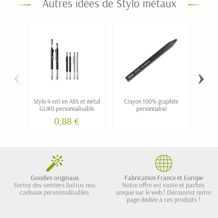
Autres idées de Stylo métaux
‹
›
Stylo 4-en1 en ABS et métal
Crayon 100% graphite
Cra
GURO personnalisable
personnalisé
pe
0,88 €
Goodies originaux
Fabrication France et Europe
Sortez des sentiers battus nos
Notre offre est vaste et parfois
cadeaux personnalisables
unique sur le web ! Découvrez notre
page dédiée à ces produits !