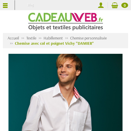
Blog
0
Accueil
Textile
Habillement
Chemise personnalisée
Chemise avec col et poignet Vichy "DAMIER"