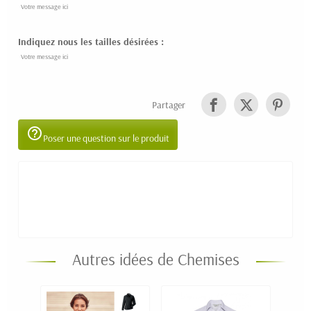
Indiquez nous les tailles désirées :
Partager
help_outline
Poser une question sur le produit
Autres idées de Chemises