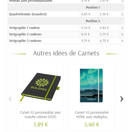
Produit sans personnalisation
4,19 €
3,47 €
2,96 €
Position 1
Quadrichromie (transfert)
6,83 €
5,10 €
3,96 €
Position 2
Sérigraphie 1 couleur
6,54 €
4,82 €
3,69 €
Sérigraphie 2 couleurs
8,15 €
5,75 €
4,19 €
Sérigraphie 3 couleurs
9,79 €
6,70 €
4,70 €
Autres idées de Carnets
‹
›
Carnet A5 personnalisé avec
Carnet A5 personnalisé
Ca
tranche colorée GEYO
VENIL avec multiples
marquages
3,89 €
5,40 €