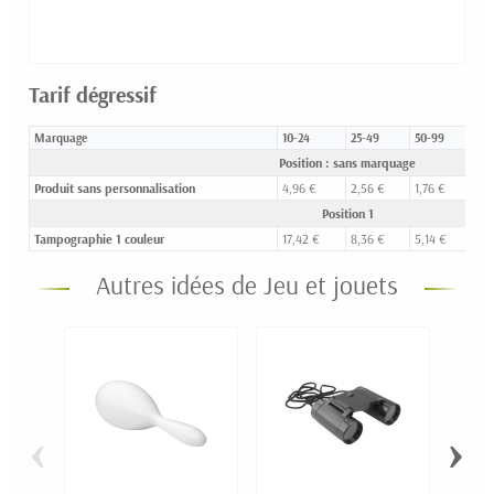
Tarif dégressif
Marquage
10-24
25-49
50-99
100
Position : sans marquage
Produit sans personnalisation
4,96 €
2,56 €
1,76 €
1,3
Position 1
Tampographie 1 couleur
17,42 €
8,36 €
5,14 €
3,1
Autres idées de Jeu et jouets
‹
›