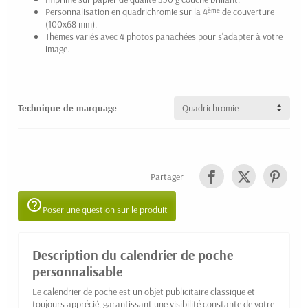
Personnalisation en quadrichromie sur la 4
de couverture
ème
(100x68 mm).
Thèmes variés avec 4 photos panachées pour s'adapter à votre
image.
Technique de marquage
Partager
help_outline
Poser une question sur le produit
Description du calendrier de poche
personnalisable
Le calendrier de poche est un objet publicitaire classique et
toujours apprécié, garantissant une visibilité constante de votre