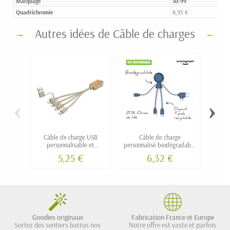
Marquage
50-99
Quadrichromie
8,95 €
Autres idées de Câble de charges
‹
›
Câble de charge USB
Câble de charge
Câble
personnalisable et
personnalisé biodégradable
transf
écoresponsable en bambou
XOOPAR "Mr BIO"
ba
5,25 €
6,32 €
et fibre de blé
Goodies originaux
Fabrication France et Europe
Sortez des sentiers battus nos
Notre offre est vaste et parfois