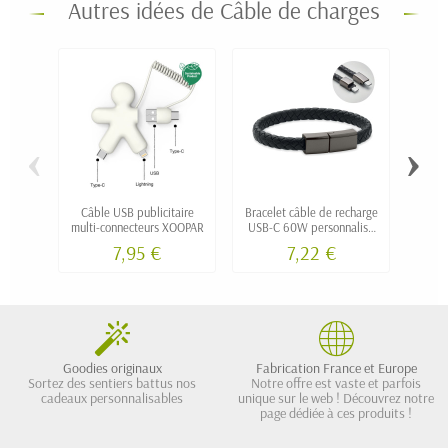
Autres idées de Câble de charges
‹
›
Câble USB publicitaire
Bracelet câble de recharge
multi-connecteurs XOOPAR
USB-C 60W personnalisé
pr
SILOVA
rétr
7,95 €
7,22 €
i
Goodies originaux
Fabrication France et Europe
Sortez des sentiers battus nos
Notre offre est vaste et parfois
cadeaux personnalisables
unique sur le web ! Découvrez notre
page dédiée à ces produits !