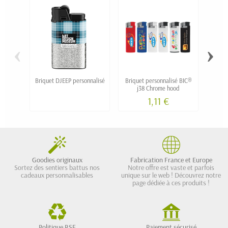
‹
›
Briquet DJEEP personnalisé
Briquet personnalisé BIC®
Bri
j38 Chrome hood
méta
1,11 €
Goodies originaux
Fabrication France et Europe
Sortez des sentiers battus nos
Notre offre est vaste et parfois
cadeaux personnalisables
unique sur le web ! Découvrez notre
page dédiée à ces produits !
Politique RSE
Paiement sécurisé