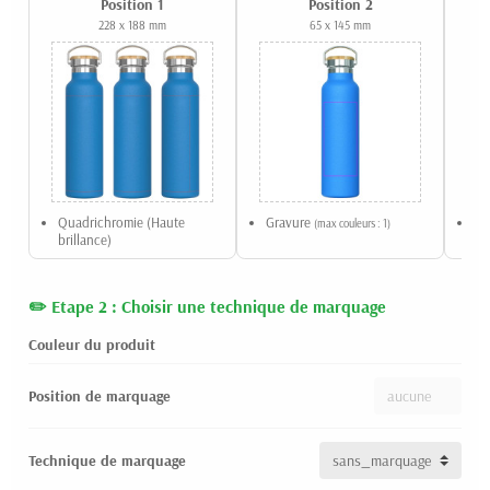
Position 1
Position 2
228 x 188 mm
65 x 145 mm
Quadrichromie (Haute
Gravure
UV
(max couleurs : 1)
brillance)
coul
Etape 2 : Choisir une technique de marquage
Couleur du produit
Position de marquage
Technique de marquage