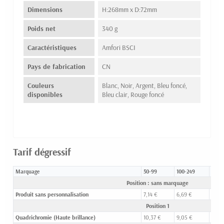
Dimensions
H:268mm x D:72mm
Poids net
340 g
Caractéristiques
Amfori BSCI
Pays de fabrication
CN
Couleurs
Blanc, Noir, Argent, Bleu foncé,
disponibles
Bleu clair, Rouge foncé
Tarif dégressif
Marquage
50-99
100-249
250-
Position : sans marquage
Produit sans personnalisation
7,14 €
6,69 €
5,72 
Position 1
Quadrichromie (Haute brillance)
10,37 €
9,05 €
7,46 