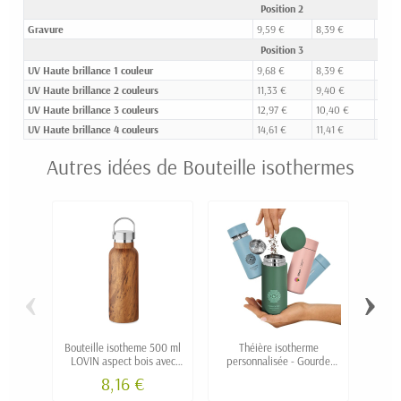
Position 2
Gravure
9,59 €
8,39 €
6,94
Position 3
UV Haute brillance 1 couleur
9,68 €
8,39 €
6,79 
UV Haute brillance 2 couleurs
11,33 €
9,40 €
7,26 
UV Haute brillance 3 couleurs
12,97 €
10,40 €
7,74 
UV Haute brillance 4 couleurs
14,61 €
11,41 €
8,23
Autres idées de Bouteille isothermes
‹
›
Bouteille isotheme 500 ml
Théière isotherme
Boute
LOVIN aspect bois avec
personnalisée - Gourde
LOTA a
poignée
pour infusion
8,16 €