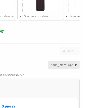
Gravure
Screenround
x couleurs : 4)
(max couleurs : 1)
(max couleurs : 3)
age
ini de commande: 10 )
:
0
pièces