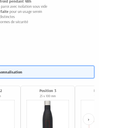
froid pendant 48h
paroi avec isolation sous vide
faite
pour un usage serein
distinctes
ormes de sécurité
sonnalisation
 2
Position 3
Position 4
m
25 x 100 mm
170 x 90 mm
›