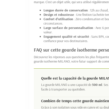
marque. C'est un objet utile, qui sera utilisé régulièremen
Longue durée de conservation
: 12h au chaud, 
Design et robustesse
: Une finition tachetée te
Confort d'utilisation
: Zéro condensation et bou
circonstances.
Large surface de personnalisation
: Avec 6 pos
valeur.
Engagement qualité et sécurité
: Sans BPA, c
confiance pour vos destinataires.
FAQ sur cette gourde isotherme pers
Découvrez les réponses aux questions les plus fréquentes
gourde isotherme MILANO, votre futur support de comm
Quelle est la capacité de la gourde MILA
La gourde MILANO a une capacité de
500 ml
. Ses
facile à transporter au quotidien.
Combien de temps cette gourde maintient
Grâce à son isolation sous vide en cuivre et sa d