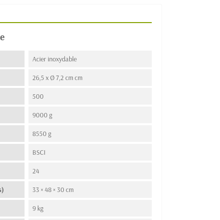
e
Acier inoxydable
26,5 x Ø 7,2 cm cm
500
9000 g
8550 g
BSCI
24
s)
33 × 48 × 30 cm
9 kg