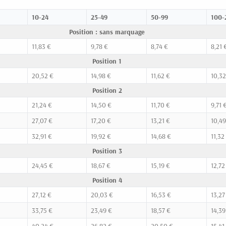
10-24
25-49
50-99
100-
Position : sans marquage
11,83 €
9,78 €
8,74 €
8,21 
Position 1
20,52 €
14,98 €
11,62 €
10,32
Position 2
21,24 €
14,50 €
11,70 €
9,71 
27,07 €
17,20 €
13,21 €
10,49
32,91 €
19,92 €
14,68 €
11,32
Position 3
24,45 €
18,67 €
15,19 €
12,72
Position 4
27,12 €
20,03 €
16,53 €
13,27
33,75 €
23,49 €
18,57 €
14,39
40,24 €
26,82 €
20,50 €
15,41