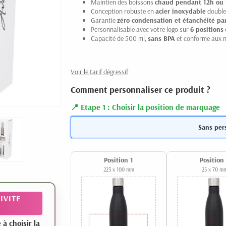
Maintien des boissons
chaud pendant 12h ou 
Conception robuste en
acier inoxydable
double 
Garantie
zéro condensation et étanchéité par
Personnalisable avec votre logo sur
6 positions
Capacité de 500 ml,
sans BPA
et conforme aux n
Voir le tarif dégressif
Comment personnaliser ce produit ?
Etape 1 : Choisir la position de marquage
Sans per
Position 1
Position
223 x 100 mm
25 x 70 m
IVITE
 choisir la