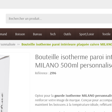
rmand
Boisson
Bureau
Tech
Outils
Sport/Loisir
Textile
rsonnalisée
Bouteille isotherme paroi intérieure plaquée cuivre MILAN
Bouteille isotherme paroi in
MILANO 500ml personnalis
Référence :
2596
Optez pour la
gourde isotherme MILANO personnali
renforcer votre image de marque. Conçue pour accompagne
maintient les boissons à la température idéale, reflétant