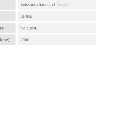
Boissons chaudes et froides
n
CHINE
es
Noir, Bleu
tone)
288C