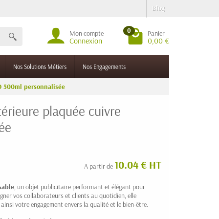
Blog
0
Mon compte
Panier
Connexion
0,00 €
Nos Solutions Métiers
Nos Engagements
O 500ml personnalisée
térieure plaquée cuivre
ée
10.04 € HT
A partir de
sable
, un objet publicitaire performant et élégant pour
r vos collaborateurs et clients au quotidien, elle
 ainsi votre engagement envers la qualité et le bien-être.