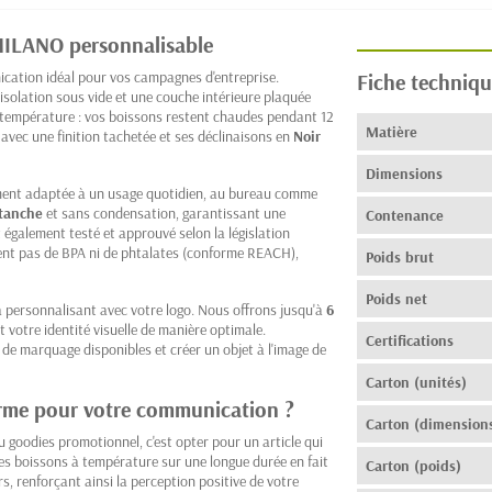
MILANO personnalisable
ation idéal pour vos campagnes d'entreprise.
Fiche techniqu
isolation sous vide et une couche intérieure plaquée
la température : vos boissons restent chaudes pendant 12
Matière
avec une finition tachetée et ses déclinaisons en
Noir
Dimensions
ement adaptée à un usage quotidien, au bureau comme
tanche
et sans condensation, garantissant une
Contenance
également testé et approuvé selon la législation
ient pas de BPA ni de phtalates (conforme REACH),
Poids brut
Poids net
 la personnalisant avec votre logo. Nous offrons jusqu'à
6
 votre identité visuelle de manière optimale.
Certifications
de marquage disponibles et créer un objet à l'image de
Carton (unités)
erme pour votre communication ?
Carton (dimension
goodies promotionnel, c'est opter pour un article qui
 les boissons à température sur une longue durée en fait
Carton (poids)
, renforçant ainsi la perception positive de votre