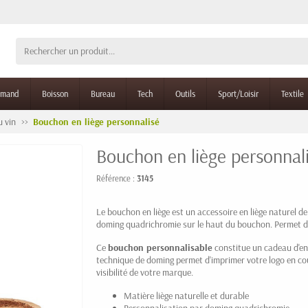
rmand
Boisson
Bureau
Tech
Outils
Sport/Loisir
Textile
 vin
Bouchon en liège personnalisé
Bouchon en liège personnal
Référence :
3145
Le bouchon en liège est un accessoire en liège naturel d
doming quadrichromie sur le haut du bouchon. Permet de r
Ce
bouchon personnalisable
constitue un cadeau d'ent
technique de doming permet d'imprimer votre logo en cou
visibilité de votre marque.
Matière liège naturelle et durable