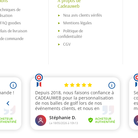
ions
A propos de
Cadeauweb
echniques de
Noa avis clients vérifés
isation
 FAQ goodies
Mentions légales
lais de livraison
Politique de
confidentialité
s de commande
CGV