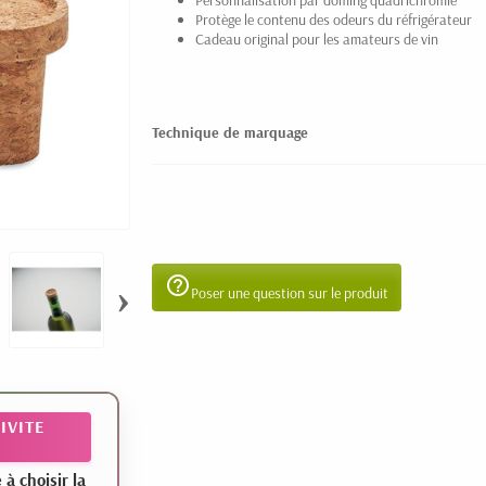
Personnalisation par doming quadrichromie
Protège le contenu des odeurs du réfrigérateur
Cadeau original pour les amateurs de vin
Technique de marquage
help_outline
›
Poser une question sur le produit
IVITE
 choisir la