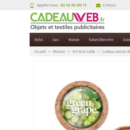
Appelez-nous :
02 42 02 00 15
Contact
Stylos
Sacs
Maison
Nature/Bien-être
Gou
Accueil
Maison
Art de la table
Cadeau autour du