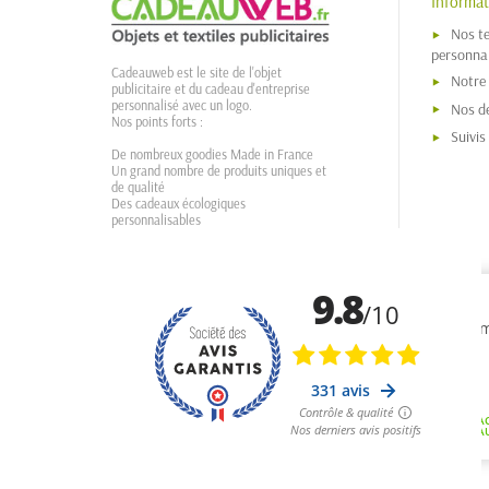
Informat
Nos t
personnal
Cadeauweb est le site de l'objet
Notre
publicitaire et du cadeau d'entreprise
personnalisé avec un logo.
Nos dé
Nos points forts :
Suivi
De nombreux goodies Made in France
Un grand nombre de produits uniques et
de qualité
Des cadeaux écologiques
personnalisables