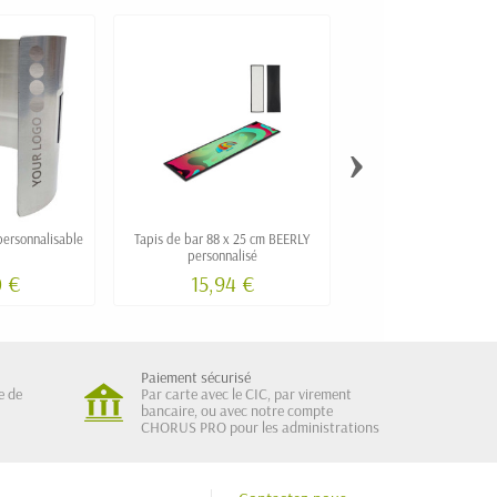
›
personnalisable
Tapis de bar 88 x 25 cm BEERLY
Seau à bouteille publicit
personnalisé
à Champagne person
0 €
15,94 €
16,90 €
Paiement sécurisé
e de
Par carte avec le CIC, par virement
bancaire, ou avec notre compte
CHORUS PRO pour les administrations