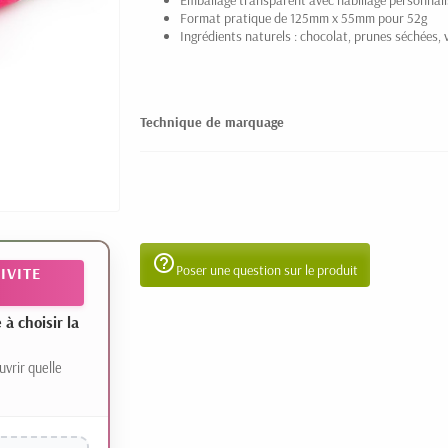
Emballage transparent avec habillage personnal
Format pratique de 125mm x 55mm pour 52g
Ingrédients naturels : chocolat, prunes séchées, v
Technique de marquage
help_outline
Poser une question sur le produit
IVITE
 choisir la
uvrir quelle