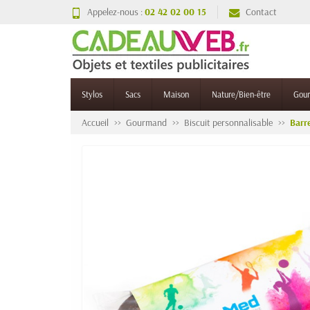
Appelez-nous :
02 42 02 00 15
Contact
Stylos
Sacs
Maison
Nature/Bien-être
Gou
Accueil
Gourmand
Biscuit personnalisable
Barr