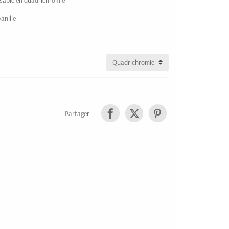
isable en quadrichromie
anille
Partager