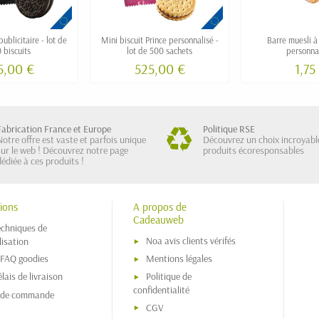
ublicitaire - lot de
Mini biscuit Prince personnalisé -
Barre muesli 
 biscuits
lot de 500 sachets
personna
5,00 €
525,00 €
1,75
Fabrication France et Europe
Politique RSE
Notre offre est vaste et parfois unique
Découvrez un choix incroyabl
sur le web ! Découvrez notre page
produits écoresponsables
dédiée à ces produits !
ions
A propos de
Cadeauweb
echniques de
Noa avis clients vérifés
isation
 FAQ goodies
Mentions légales
lais de livraison
Politique de
confidentialité
s de commande
CGV