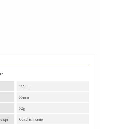
e
125mm
55mm
52g
quage
Quadrichromie