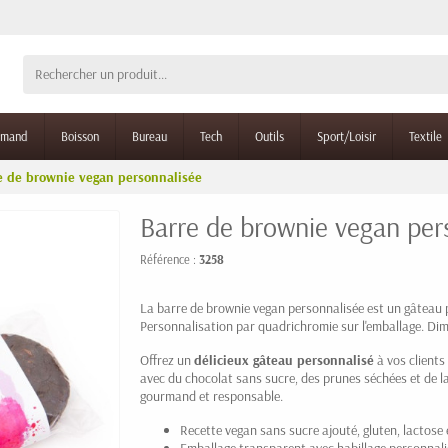
rmand
Boisson
Bureau
Tech
Outils
Sport/Loisir
Textile
e de brownie vegan personnalisée
Barre de brownie vegan per
Référence :
3258
La barre de brownie vegan personnalisée est un gâteau pu
Personnalisation par quadrichromie sur l'emballage. 
Offrez un
délicieux gâteau personnalisé
à vos clients
avec du chocolat sans sucre, des prunes séchées et de la 
gourmand et responsable.
Recette vegan sans sucre ajouté, gluten, lactose 