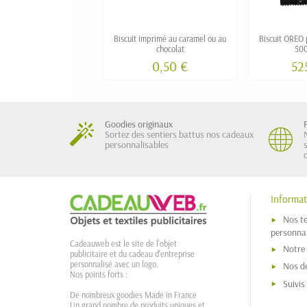
Biscuit imprimé au caramel ou au
Biscuit OREO p
chocolat
500
0,50 €
52
Goodies originaux
Sortez des sentiers battus nos cadeaux
personnalisables
Informat
Nos t
personnal
Cadeauweb est le site de l'objet
Notre
publicitaire et du cadeau d'entreprise
personnalisé avec un logo.
Nos dé
Nos points forts :
Suivi
De nombreux goodies Made in France
Un grand nombre de produits uniques et