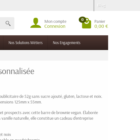
Blog
0
Mon compte
Panier
Connexion
0,00 €
Nos Solutions Métiers
Nos Engagements
sonnalisée
blicitaire de 52g sans sucre ajouté, gluten, lactose et noix.
Dimensions 125mm x 55mm.
 et prospects avec cette barre de brownie vegan. Élaborée
vanille naturelle, elle constitue un cadeau d'entreprise
et noix