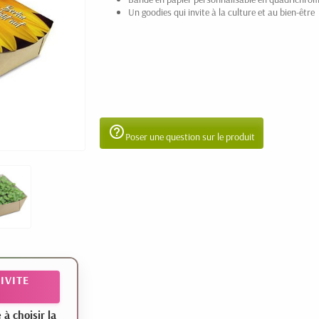
Un goodies qui invite à la culture et au bien-être
help_outline
Poser une question sur le produit
IVITE
 choisir la