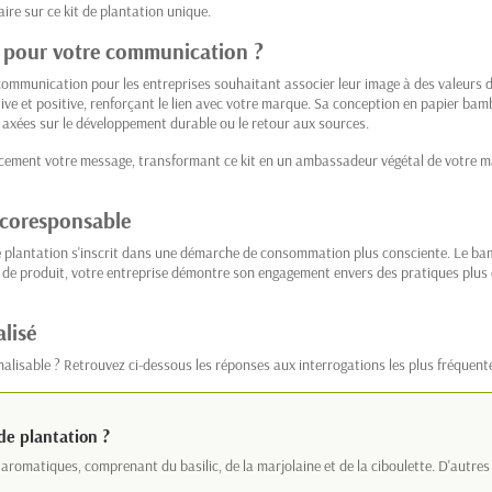
aire sur ce kit de plantation unique.
n pour votre communication ?
communication pour les entreprises souhaitant associer leur image à des valeurs de 
tive et positive, renforçant le lien avec votre marque. Sa conception en papier b
axées sur le développement durable ou le retour aux sources.
acement votre message, transformant ce kit en un ambassadeur végétal de votre ma
écoresponsable
e plantation s'inscrit dans une démarche de consommation plus consciente. Le bam
 de produit, votre entreprise démontre son engagement envers des pratiques plus
lisé
alisable ? Retrouvez ci-dessous les réponses aux interrogations les plus fréquente
 de plantation ?
s aromatiques, comprenant du basilic, de la marjolaine et de la ciboulette. D'autres