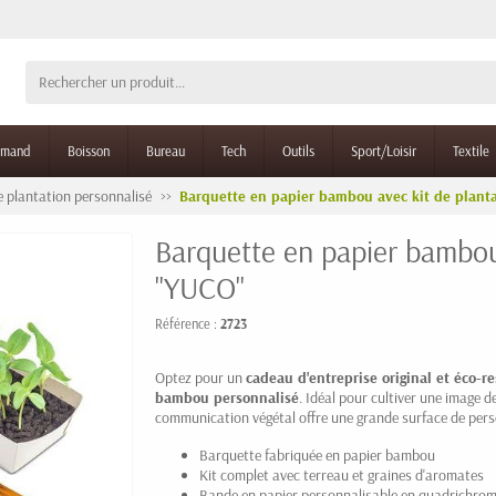
rmand
Boisson
Bureau
Tech
Outils
Sport/Loisir
Textile
e plantation personnalisé
Barquette en papier bambou avec kit de plant
Barquette en papier bambou
"YUCO"
Référence :
2723
Optez pour un
cadeau d'entreprise original et éco-r
bambou personnalisé
. Idéal pour cultiver une image 
communication végétal offre une grande surface de pers
Barquette fabriquée en papier bambou
Kit complet avec terreau et graines d'aromates
Bande en papier personnalisable en quadrichrom