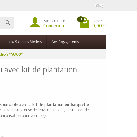
Blog
0
Mon compte
Panier
Connexion
0,00 €
Nos Solutions Métiers
Nos Engagements
ation "YUCO"
 avec kit de plantation
esponsable
avec ce
kit de plantation en barquette
de marque soucieuse de l'environnement, ce support de
onnalisation pour votre logo.
ie