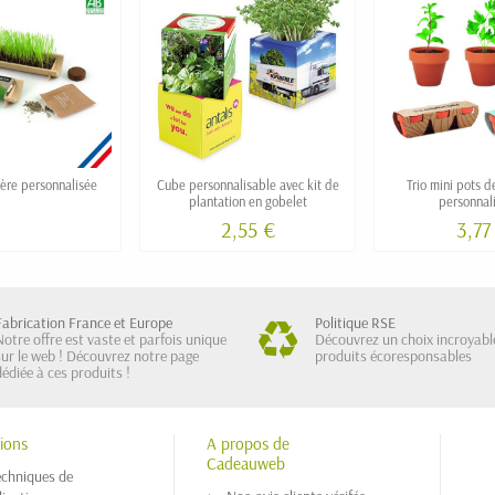
ière personnalisée
Cube personnalisable avec kit de
Trio mini pots d
plantation en gobelet
personnal
2,55 €
3,77
Fabrication France et Europe
Politique RSE
Notre offre est vaste et parfois unique
Découvrez un choix incroyabl
sur le web ! Découvrez notre page
produits écoresponsables
dédiée à ces produits !
ions
A propos de
Cadeauweb
echniques de