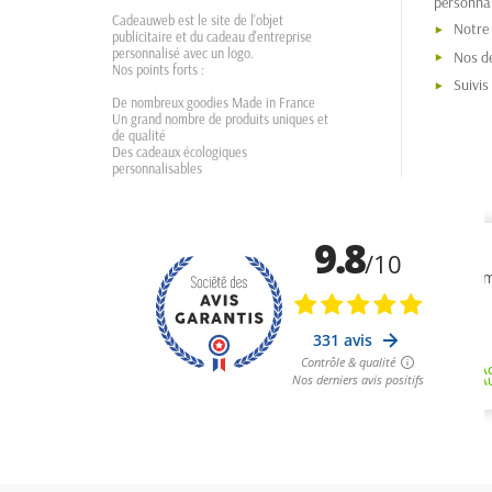
personnal
Cadeauweb est le site de l'objet
Notre
publicitaire et du cadeau d'entreprise
personnalisé avec un logo.
Nos dé
Nos points forts :
Suivi
De nombreux goodies Made in France
Un grand nombre de produits uniques et
de qualité
Des cadeaux écologiques
personnalisables