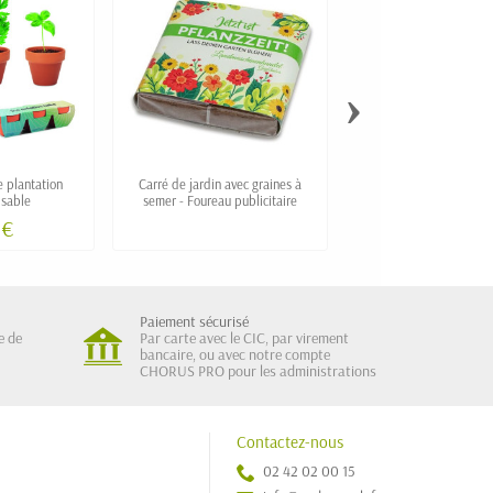
›
e plantation
Carré de jardin avec graines à
Petit pot en terre cuite de graines
isable
semer - Foureau publicitaire
de tournesol personnalis
 €
1,21 €
Paiement sécurisé
e de
Par carte avec le CIC, par virement
bancaire, ou avec notre compte
CHORUS PRO pour les administrations
Contactez-nous
02 42 02 00 15