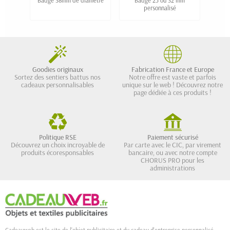
Badge 38mm de diamètre
Badge 25 ou 32 mm
Badg
personnalisé
Goodies originaux
Fabrication France et Europe
Sortez des sentiers battus nos
Notre offre est vaste et parfois
cadeaux personnalisables
unique sur le web ! Découvrez notre
page dédiée à ces produits !
Politique RSE
Paiement sécurisé
Découvrez un choix incroyable de
Par carte avec le CIC, par virement
produits écoresponsables
bancaire, ou avec notre compte
CHORUS PRO pour les
administrations