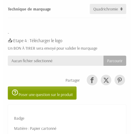
Technique de marquage
-
Etape 4 : Télécharger le logo
Un BON À TIRER sera envoyé pour valider le marquage
Aucun fichier sélectionné
Partager
help_outline
Poser une question sur le produit
Badge
Matière : Papier cartonné