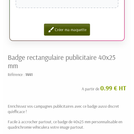
brush
Créer ma maquette
Badge rectangulaire publicitaire 40x25
mm
Référence :
1441
0.99 € HT
A partir de
Enrichissez vos campagnes publicitaires avec ce badge aussi discret
qu'efficace !
Facile à accrocher partout, ce badge de 40x25 mm personnalisable en
quadrichromie véhiculera votre image partout.