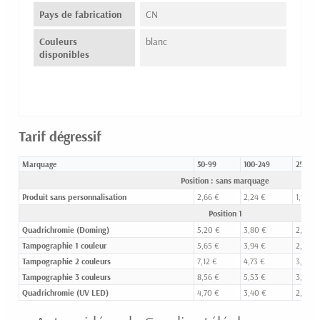
Pays de fabrication
CN
Couleurs
blanc
disponibles
Tarif dégressif
Marquage
50-99
100-249
250-49
Position : sans marquage
Produit sans personnalisation
2,66 €
2,24 €
1,94 €
Position 1
Quadrichromie (Doming)
5,20 €
3,80 €
2,90 €
Tampographie 1 couleur
5,65 €
3,94 €
2,72 €
Tampographie 2 couleurs
7,12 €
4,73 €
3,12 €
Tampographie 3 couleurs
8,56 €
5,53 €
3,51 €
Quadrichromie (UV LED)
4,70 €
3,40 €
2,57 €