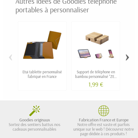
Autres idées de Goodies téléphone
portables à personnaliser
‹
›
Etui tablette personnalisé
Support de téléphone en
Netto
fabriqué en France
bambou personnalisé "ZEO
repo
MINI"
cl
1,99 €
Goodies originaux
Fabrication France et Europe
Sortez des sentiers battus nos
Notre offre est vaste et parfois
cadeaux personnalisables
unique sur le web ! Découvrez notre
page dédiée à ces produits !